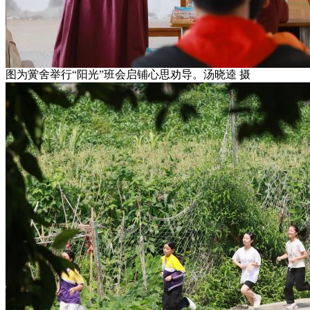
图为黉舍举行“阳光”班会启铺心思劝导。汤晓逵 摄