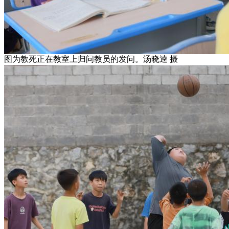
图为教死正在教室上归问教员的发问。汤晓逵 摄