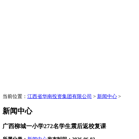
当前位置：
江西省华南投资集团有限公司
>
新闻中心
>
新闻中心
广西柳城一小学272名学生震后返校复课