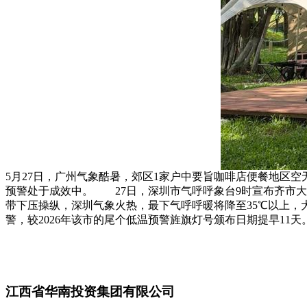
5月27日，广州气象酷暑，郊区1家户中要旨咖啡店便餐地区空无
预警处于成效中。 27日，深圳市气呼呼象台9时宣布齐市大陆
带下压操纵，深圳气象火热，最下气呼呼暖将降至35℃以上，
警，较2026年该市的尾个低温预警旌旗灯号颁布日期提早11天。
江西省华南投资集团有限公司