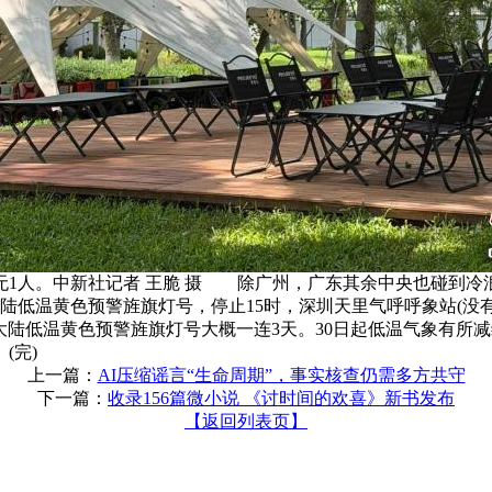
1人。中新社记者 王脆 摄 除广州，广东其余中央也碰到冷浪。
低温黄色预警旌旗灯号，停止15时，深圳天里气呼呼象站(没有露平
大陆低温黄色预警旌旗灯号大概一连3天。30日起低温气象有
(完)
上一篇：
AI压缩谣言“生命周期”，事实核查仍需多方共守
下一篇：
收录156篇微小说 《讨时间的欢喜》新书发布
【返回列表页】