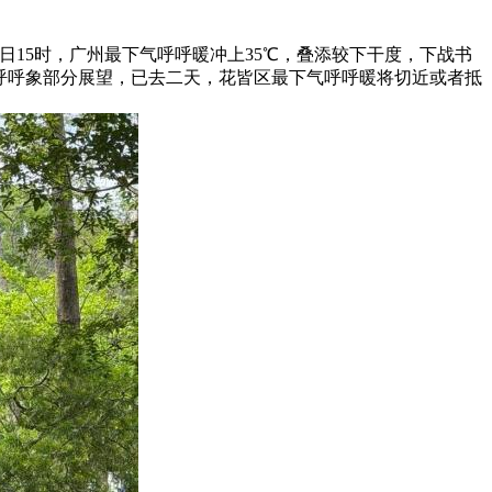
日15时，广州最下气呼呼暖冲上35℃，叠添较下干度，下战书
气呼呼象部分展望，已去二天，花皆区最下气呼呼暖将切近或者抵