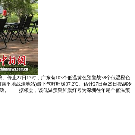
停止27日17时，广东有103个低温黄色预警战38个低温橙色
地战洼地站)最下气呼呼暖37.2℃。估计27日至29日授副冷
所减缓。 据领会，该低温预警旌旗灯号为深圳往年尾个低温预