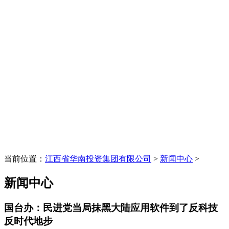
当前位置：
江西省华南投资集团有限公司
>
新闻中心
>
新闻中心
国台办：民进党当局抹黑大陆应用软件到了反科技
反时代地步